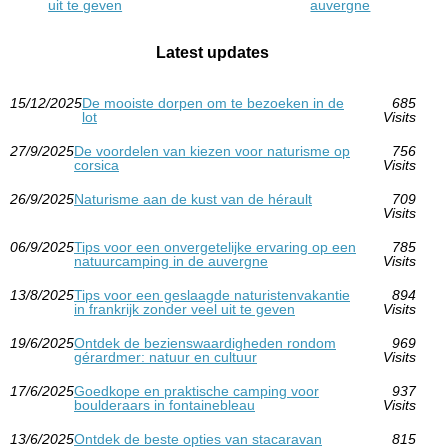
uit te geven
auvergne
Latest updates
15/12/2025
De mooiste dorpen om te bezoeken in de
685
lot
Visits
27/9/2025
De voordelen van kiezen voor naturisme op
756
corsica
Visits
26/9/2025
Naturisme aan de kust van de hérault
709
Visits
06/9/2025
Tips voor een onvergetelijke ervaring op een
785
natuurcamping in de auvergne
Visits
13/8/2025
Tips voor een geslaagde naturistenvakantie
894
in frankrijk zonder veel uit te geven
Visits
19/6/2025
Ontdek de bezienswaardigheden rondom
969
gérardmer: natuur en cultuur
Visits
17/6/2025
Goedkope en praktische camping voor
937
boulderaars in fontainebleau
Visits
13/6/2025
Ontdek de beste opties van stacaravan
815