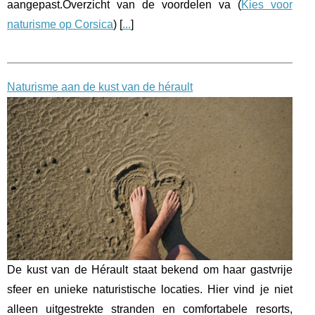
aangepast.Overzicht van de voordelen va (
Kies voor
naturisme op Corsica
) [
...
]
Naturisme aan de kust van de hérault
De kust van de Hérault staat bekend om haar gastvrije
sfeer en unieke naturistische locaties. Hier vind je niet
alleen uitgestrekte stranden en comfortabele resorts,