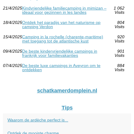
21/4/2025
Kindvriendelijke familiecamping in mimizan –
1 062
ideaal voor gezinnen in les landes
Visits
18/4/2025
Ontdek het paradijs van het naturisme op
804
camping Verdon
Visits
15/4/2025
Camping in la rochelle (charente-maritime)
920
met toegang tot de atlantische kust
Visits
09/4/2025
De beste kindervriendelijke campings in
901
frankrijk voor familievakanties
Visits
07/4/2025
De beste luxe campings in Aveyron om te
884
ontdekken
Visits
schatkamerdomplein.nl
Tips
Waarom de ardèche perfect is...
Ontdek de mooiste charme...