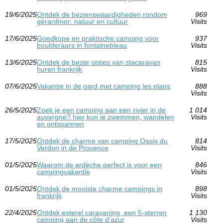
19/6/2025
Ontdek de bezienswaardigheden rondom
969
gérardmer: natuur en cultuur
Visits
17/6/2025
Goedkope en praktische camping voor
937
boulderaars in fontainebleau
Visits
13/6/2025
Ontdek de beste opties van stacaravan
815
huren frankrijk
Visits
07/6/2025
Vakantie in de gard met camping les plans
888
Visits
26/5/2025
Zoek je een camping aan een rivier in de
1 014
auvergne? hier kun je zwemmen, wandelen
Visits
en ontspannen
17/5/2025
Ontdek de charme van camping Oasis du
814
Verdon in de Provence
Visits
01/5/2025
Waarom de ardèche perfect is voor een
846
campingvakantie
Visits
01/5/2025
Ontdek de mooiste charme campings in
898
frankrijk
Visits
22/4/2025
Ontdek esterel caravaning, een 5-sterren
1 130
camping aan de côte d’azur
Visits