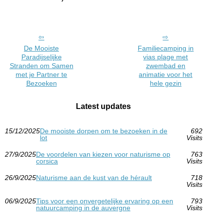
De Mooiste
Familiecamping in
Paradijselijke
vias plage met
Stranden om Samen
zwembad en
met je Partner te
animatie voor het
Bezoeken
hele gezin
Latest updates
15/12/2025
De mooiste dorpen om te bezoeken in de
692
lot
Visits
27/9/2025
De voordelen van kiezen voor naturisme op
763
corsica
Visits
26/9/2025
Naturisme aan de kust van de hérault
718
Visits
06/9/2025
Tips voor een onvergetelijke ervaring op een
793
natuurcamping in de auvergne
Visits