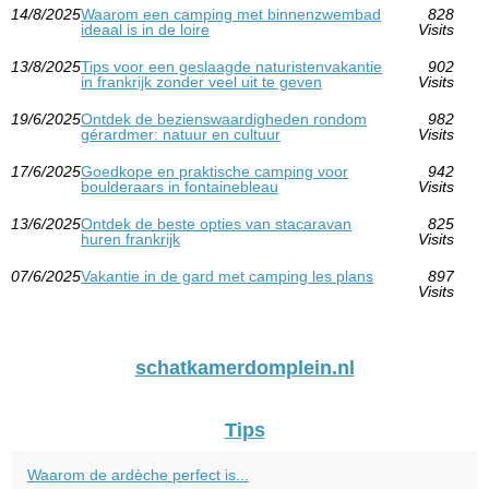
14/8/2025
Waarom een camping met binnenzwembad
828
ideaal is in de loire
Visits
13/8/2025
Tips voor een geslaagde naturistenvakantie
902
in frankrijk zonder veel uit te geven
Visits
19/6/2025
Ontdek de bezienswaardigheden rondom
982
gérardmer: natuur en cultuur
Visits
17/6/2025
Goedkope en praktische camping voor
942
boulderaars in fontainebleau
Visits
13/6/2025
Ontdek de beste opties van stacaravan
825
huren frankrijk
Visits
07/6/2025
Vakantie in de gard met camping les plans
897
Visits
schatkamerdomplein.nl
Tips
Waarom de ardèche perfect is...