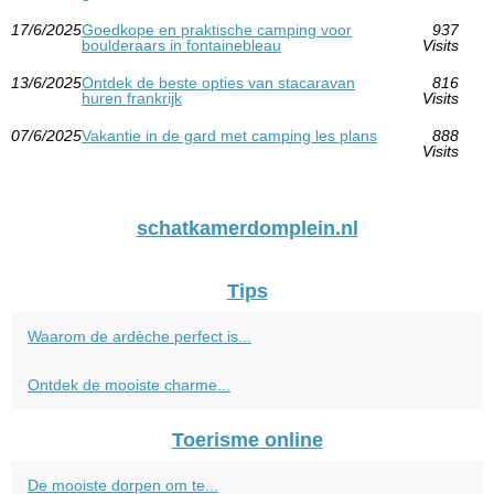
17/6/2025
Goedkope en praktische camping voor
937
boulderaars in fontainebleau
Visits
13/6/2025
Ontdek de beste opties van stacaravan
816
huren frankrijk
Visits
07/6/2025
Vakantie in de gard met camping les plans
888
Visits
schatkamerdomplein.nl
Tips
Waarom de ardèche perfect is...
Ontdek de mooiste charme...
Toerisme online
De mooiste dorpen om te...