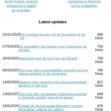
groen Fréjus: luxe en
campings in Aveyron
ontspanning vlakbij
om te ontdekken
de stranden
Latest updates
15/12/2025
De mooiste dorpen om te bezoeken in de
686
lot
Visits
27/9/2025
De voordelen van kiezen voor naturisme op
756
corsica
Visits
26/9/2025
Naturisme aan de kust van de hérault
709
Visits
06/9/2025
Tips voor een onvergetelijke ervaring op een
786
natuurcamping in de auvergne
Visits
14/8/2025
Waarom een camping met binnenzwembad
821
ideaal is in de loire
Visits
13/8/2025
Tips voor een geslaagde naturistenvakantie
894
in frankrijk zonder veel uit te geven
Visits
19/6/2025
Ontdek de bezienswaardigheden rondom
970
gérardmer: natuur en cultuur
Visits