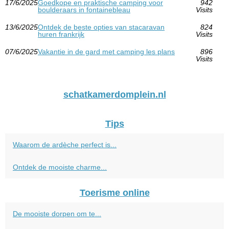
17/6/2025
Goedkope en praktische camping voor
942
boulderaars in fontainebleau
Visits
13/6/2025
Ontdek de beste opties van stacaravan
824
huren frankrijk
Visits
07/6/2025
Vakantie in de gard met camping les plans
896
Visits
schatkamerdomplein.nl
Tips
Waarom de ardèche perfect is...
Ontdek de mooiste charme...
Toerisme online
De mooiste dorpen om te...