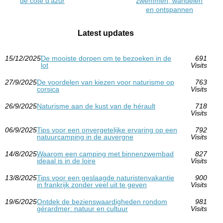
de côte d’azur
zwemmen, wandelen
en ontspannen
Latest updates
15/12/2025
De mooiste dorpen om te bezoeken in de
691
lot
Visits
27/9/2025
De voordelen van kiezen voor naturisme op
763
corsica
Visits
26/9/2025
Naturisme aan de kust van de hérault
718
Visits
06/9/2025
Tips voor een onvergetelijke ervaring op een
792
natuurcamping in de auvergne
Visits
14/8/2025
Waarom een camping met binnenzwembad
827
ideaal is in de loire
Visits
13/8/2025
Tips voor een geslaagde naturistenvakantie
900
in frankrijk zonder veel uit te geven
Visits
19/6/2025
Ontdek de bezienswaardigheden rondom
981
gérardmer: natuur en cultuur
Visits